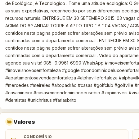
de Ecológico, é Tecnológico . Tome uma atitude ecológica: O G
as suas expectativas, reconhecido por seus diferencias ecológ
recursos naturais. ENTREGUE EM 30 SETEMBRO 2015. 03 vagas 
ACIMA DO 6º ANDAR TORRE A APTO TIPO ” B ” 04 VAGAS / ACIM
contidos nesta página podem sofrer alterações sem prévio aviso
confirmadas com o departamento comercial . ENTREGUE EM 30 S
contidos nesta página podem sofrer alterações sem prévio aviso
confirmadas com o departamento comercial . Vídeo do apartamen
agende sua visita! 085- 9.9961-6990 WhatsApp #imoveisemfort
#imoveisnovosemfortaleza #google #condominiodeluxoemforta
#apartamentosavendaemfortaleza #alphavillefortaleza #alphavill
#mercedes #meireles #altopadrão #casas #golfclub #golfville 
#casamineira #casasemcondominionoeusebio #zapimoveis #viv
#dentistas #unichristus #fariasbrito
Valores
CONDOMÍNIO