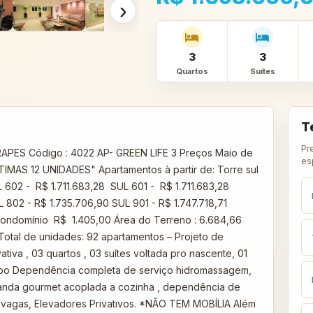
›
3
3
Quartos
Suítes
T
Pr
ES Código : 4022 AP- GREEN LIFE 3 Preços Maio de
es
 12 UNIDADES" Apartamentos à partir de: Torre sul
 602 - R$ 1.711.683,28 SUL 601 - R$ 1.711.683,28
02 - R$ 1.735.706,90 SUL 901 - R$ 1.747.718,71
Condomínio R$ 1.405,00 Área do Terreno : 6.684,66
Total de unidades: 92 apartamentos – Projeto de
iva , 03 quartos , 03 suítes voltada pro nascente, 01
lavabo Dependência completa de serviço hidromassagem,
aranda gourmet acoplada a cozinha , dependência de
 vagas, Elevadores Privativos. *NÃO TEM MOBÍLIA Além