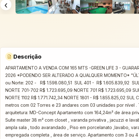
‹
Descrição
APARTAMENTO A VENDA COM 165 MTS -GREEN LIFE 3 - GUARARAP
2026 *PODENDO SER ALTERADO A QUALQUER MOMENTO* "ÚLTIMAS
ou Norte: 202 - R$ 1.598.080,51 SUL 401 - R$ 1.605.839,92 SUL
NORTE 701-702 R$ 1.723.695,09 NORTE 701 R$ 1.723.695,09 SUL 8
NORTE 1102 R$ 1.771.742,34 NORTE 1801 - R$ 1.855.825,02 SUL 
metros com 02 Torres e 23 andares com 03 unidades por nível . 
arquitetura: MD-Concept Apartamento com 164,24m² de área privat
Suíte master 38 m² com closet , varanda privativa , jacuzzi e 
ampla sala , todo avarandado , Piso em porcelanato ,lavabo, v
empregada completa , área de serviço. Apartamento com 3 ou 4