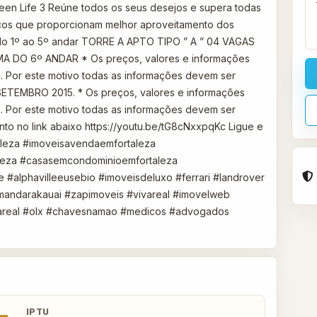
reen Life 3 Reúne todos os seus desejos e supera todas
icos que proporcionam melhor aproveitamento dos
do 1º ao 5º andar TORRE A APTO TIPO ” A ” 04 VAGAS
A DO 6º ANDAR * Os preços, valores e informações
. Por este motivo todas as informações devem ser
ETEMBRO 2015. * Os preços, valores e informações
. Por este motivo todas as informações devem ser
to no link abaixo https://youtu.be/tG8cNxxpqKc Ligue e
aleza #imoveisavendaemfortaleza
leza #casasemcondominioemfortaleza
e #alphavilleeusebio #imoveisdeluxo #ferrari #landrover
#mandarakauai #zapimoveis #vivareal #imovelweb
areal #olx #chavesnamao #medicos #advogados
IPTU