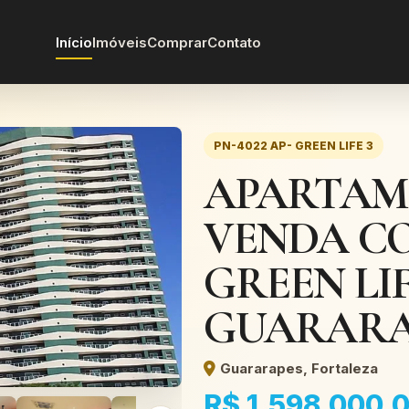
Início
Imóveis
Comprar
Contato
PN-4022 AP- GREEN LIFE 3
APARTAM
VENDA COM
GREEN LIFE
GUARARA
Guararapes, Fortaleza
R$ 1.598.000,