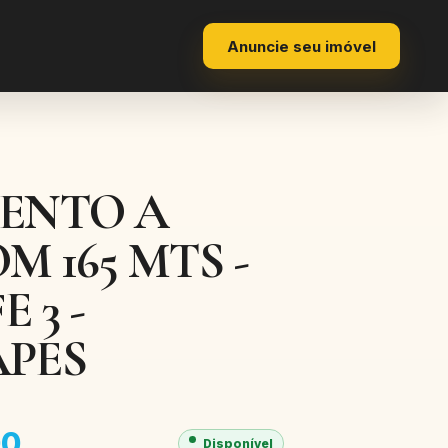
Anuncie seu imóvel
ENTO A
 165 MTS -
 3 -
PES
00
Disponível