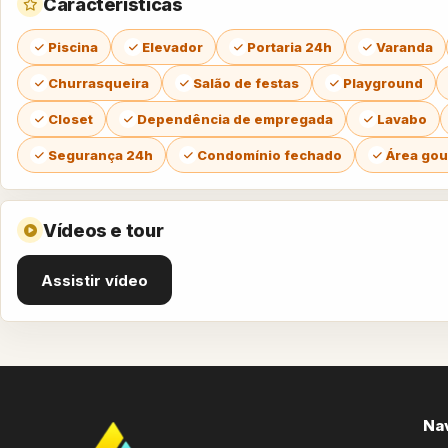
Características
Piscina
Elevador
Portaria 24h
Varanda
Churrasqueira
Salão de festas
Playground
Closet
Dependência de empregada
Lavabo
Segurança 24h
Condomínio fechado
Área go
Vídeos e tour
Assistir vídeo
Na