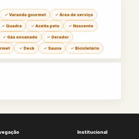
Varanda gourmet
Área de serviço
Quadra
Aceita pets
Nascente
Gás encanado
Gerador
urmet
Deck
Sauna
Bicicletário
vegação
Institucional